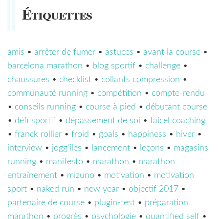
Étiquettes
amis
•
arrêter de fumer
•
astuces
•
avant la course
•
barcelona marathon
•
blog sportif
•
challenge
•
chaussures
•
checklist
•
collants compression
•
communauté running
•
compétition
•
compte-rendu
•
conseils running
•
course à pied
•
débutant course
•
défi sportif
•
dépassement de soi
•
faicel coaching
•
franck rollier
•
froid
•
goals
•
happiness
•
hiver
•
interview
•
jogg'iles
•
lancement
•
leçons
•
magasins
running
•
manifesto
•
marathon
•
marathon
entraînement
•
mizuno
•
motivation
•
motivation
sport
•
naked run
•
new year
•
objectif 2017
•
partenaire de course
•
plugin-test
•
préparation
marathon
•
progrès
•
psychologie
•
quantified self
•