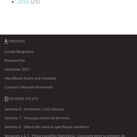
2016
(21)
A PROPOS
Courte Biographie
Premiers Pas
Manifesto 2017
Mes Rituels Avant une Compète
Courses & Records Personnels
DERNIERS POSTS
Semaine 8 : S’entraîner, c’est s’amuser
Semaine 7 : Nouveau record de km/mois
Semaine 6 : Début des séances spécifiques marathon
Semaines 4 & 5 : Prépa marathon Barcelona : Comment gérer la pression de