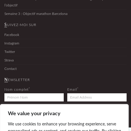
l’objectif
Semaine 3 : Objectif marathon Barcelona
SUIVEZ-MOI SUR
Facebook
Instagram
Twitter
Strava
Contact
NEWSLETTER
*
*
Nom complet
Email
We value your privacy
Inscrivez-vous à la newsletter pour recevoir les derniers articles et les dernières news du blog
(Vos coordonnées ne seront pas transmises à des tiers et pour des fins commerciales.)
We use cookies to enhance your browsing experience, serve