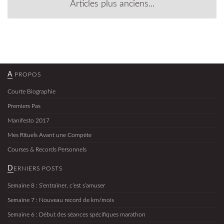
Articles plus anciens...
A PROPOS
Courte Biographie
Premiers Pas
Manifesto 2017
Mes Rituels Avant une Compète
Courses & Records Personnels
DERNIERS POSTS
Semaine 8 : S’entraîner, c’est s’amuser
Semaine 7 : Nouveau record de km/mois
Semaine 6 : Début des séances spécifiques marathon