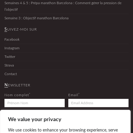
Semaines 4 & 5 : Prépa marathon Barcelona : Comment gérer la pression de
l’objectif
Semaine 3 : Objectif marathon Barcelona
SUIVEZ-MOI SUR
Facebook
Instagram
Twitter
Strava
Contact
NEWSLETTER
*
*
Nom complet
Email
We value your privacy
Inscrivez-vous à la newsletter pour recevoir les derniers articles et les dernières news du blog
(Vos coordonnées ne seront pas transmises à des tiers et pour des fins commerciales.)
We use cookies to enhance your browsing experience, serve