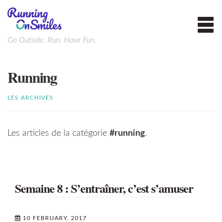
Toggl
navig
Go Outside. Run. Have Fun.
Running
LES ARCHIVES
Les articles de la catégorie
#running
.
Semaine 8 : S’entraîner, c’est s’amuser
10 FEBRUARY, 2017